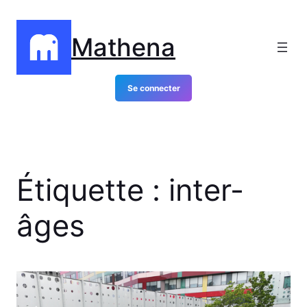
Aller
au
Mathena
contenu
Se connecter
Étiquette :
inter-
âges